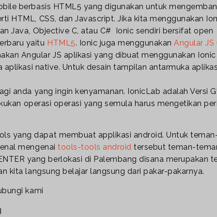
mobile berbasis HTML5 yang digunakan untuk mengemba
ti HTML, CSS, dan Javascript. Jika kita menggunakan Ion
n Java, Objective C, atau C# Ionic sendiri bersifat open
erbaru yaitu
HTML5
. Ionic juga menggunakan
Angular JS
kan Angular JS aplikasi yang dibuat menggunakan Ionic
 aplikasi native. Untuk desain tampilan antarmuka aplikas
bagi anda yang ingin kenyamanan. IonicLab adalah Versi G
elakukan operasi operasi yang semula harus mengetikan per
ls yang dapat membuat applikasi android. Untuk teman
ngenal mengenai
tools-tools android
tersebut teman-tema
ENTER yang berlokasi di Palembang disana merupakan 
 kita langsung belajar langsung dari pakar-pakarnya.
hubungi kami
g