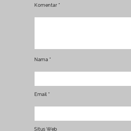
Komentar
*
Nama
*
Email
*
Situs Web