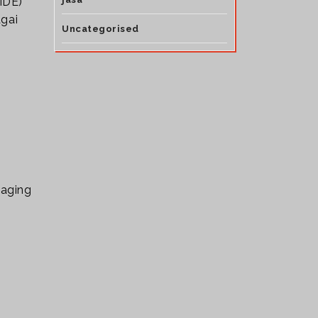
IDE)
agai
Uncategorised
saging