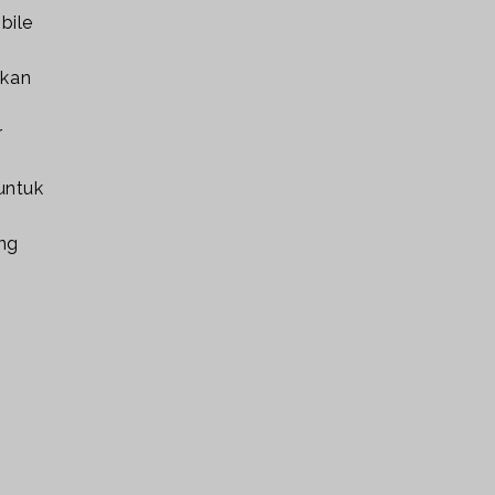
bile
akan
r
untuk
ang