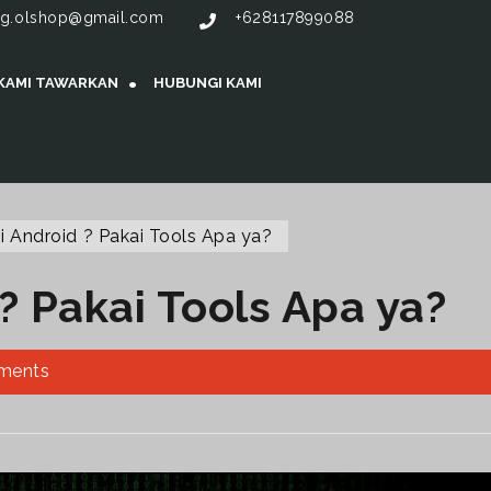
g.olshop@gmail.com
+628117899088
 KAMI TAWARKAN
HUBUNGI KAMI
i Android ? Pakai Tools Apa ya?
? Pakai Tools Apa ya?
ments