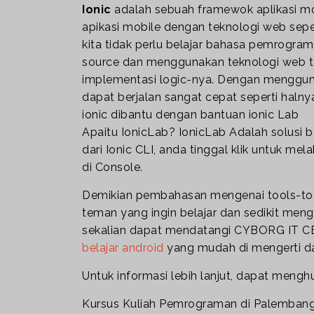
Ionic
adalah sebuah framewok aplikasi 
apikasi mobile dengan teknologi web seper
kita tidak perlu belajar bahasa pemrograma
source dan menggunakan teknologi web t
implementasi logic-nya. Dengan mengguna
dapat berjalan sangat cepat seperti halnya
ionic dibantu dengan bantuan ionic Lab
Apaitu IonicLab? IonicLab Adalah solusi 
dari Ionic CLI, anda tinggal klik untuk m
di Console.
Demikian pembahasan mengenai tools-too
teman yang ingin belajar dan sedikit me
sekalian dapat mendatangi CYBORG IT C
belajar android
yang mudah di mengerti dan
Untuk informasi lebih lanjut, dapat meng
Kursus Kuliah Pemrograman di Palemban