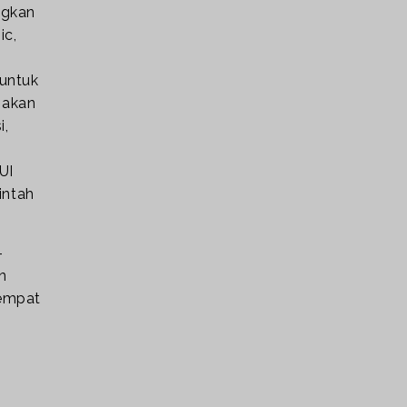
ngkan
ic,
untuk
 akan
i,
UI
intah
-
n
tempat