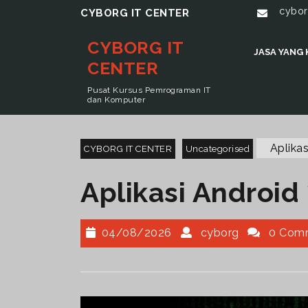
cybor
CYBORG IT CENTER
CYBORG IT
JASA YANG
CENTER
Pusat Kursus Pemrograman IT
dan Komputer
Aplikas
CYBORG IT CENTER
Uncategorised
Aplikasi Android 
04/08/2026
cyborg
0 Com