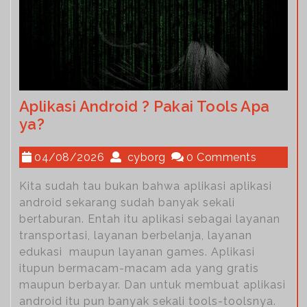
Aplikasi Android ? Pakai Tools Apa
ya?
04/08/2026
cyborg
0 Comments
Kita sudah tau bukan bahwa aplikasi aplikasi
android sekarang sudah banyak sekali
bertaburan. Entah itu aplikasi sebagai layanan
transportasi, layanan berbelanja, layanan
edukasi maupun layanan games. Aplikasi
itupun bermacam-macam ada yang gratis
maupun berbayar. Dan untuk membuat aplikasi
android itu pun banyak sekali tools-toolsnya.