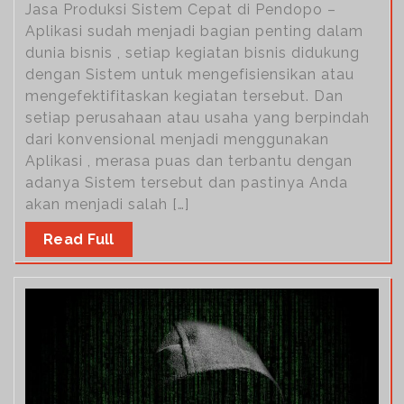
Jasa Produksi Sistem Cepat di Pendopo –
Aplikasi sudah menjadi bagian penting dalam
dunia bisnis , setiap kegiatan bisnis didukung
dengan Sistem untuk mengefisiensikan atau
mengefektifitaskan kegiatan tersebut. Dan
setiap perusahaan atau usaha yang berpindah
dari konvensional menjadi menggunakan
Aplikasi , merasa puas dan terbantu dengan
adanya Sistem tersebut dan pastinya Anda
akan menjadi salah […]
Read Full