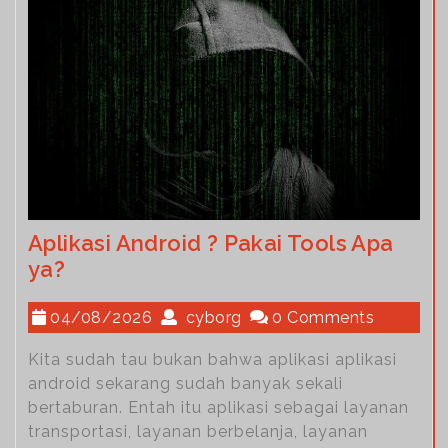
Aplikasi Android ? Pakai Tools Apa
ya?
04/08/2026
cyborg
0 Comments
Kita sudah tau bukan bahwa aplikasi aplikasi
android sekarang sudah banyak sekali
bertaburan. Entah itu aplikasi sebagai layanan
transportasi, layanan berbelanja, layanan