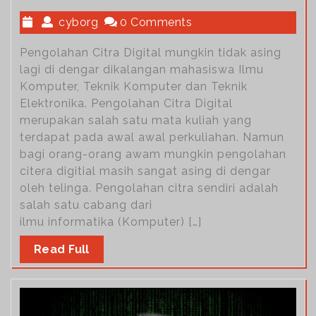
cyborg
0 Comments
Pengolahan Citra Digital mungkin tidak asing
lagi di dengar dikalangan mahasiswa Ilmu
Komputer, Teknik Komputer dan Teknik
Elektronika. Pengolahan Citra Digital
merupakan salah satu mata kuliah yang
terdapat pada awal awal perkuliahan. Namun
bagi orang-orang awam mungkin pengolahan
citera digitial masih sangat asing di dengar
oleh telinga. Pengolahan citra sendiri adalah
salah satu cabang dari
ilmu informatika (Komputer) […]
Read Full