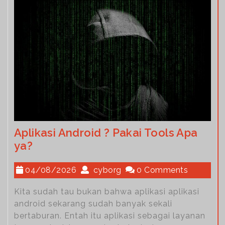
Aplikasi Android ? Pakai Tools Apa
ya?
04/08/2026
cyborg
0 Comments
Kita sudah tau bukan bahwa aplikasi aplikasi
android sekarang sudah banyak sekali
bertaburan. Entah itu aplikasi sebagai layanan