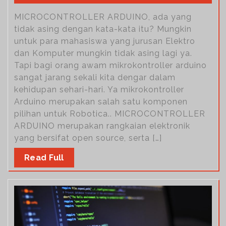
MICROCONTROLLER ARDUINO, ada yang
tidak asing dengan kata-kata itu? Mungkin
untuk para mahasiswa yang jurusan Elektro
dan Komputer mungkin tidak asing lagi ya.
Tapi bagi orang awam mikrokontroller arduino
sangat jarang sekali kita dengar dalam
kehidupan sehari-hari. Ya mikrokontroller
Arduino merupakan salah satu komponen
pilihan untuk Robotica.. MICROCONTROLLER
ARDUINO merupakan rangkaian elektronik
yang bersifat open source, serta […]
Read Full