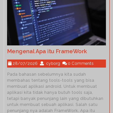
Mengenal Apa itu FrameWork
28/07/2026
cyborg
0 Comments
Pada bahasan sebelumnya kita sudah
membahas tentang tools-tools yang bisa
membuat aplikasi android. Untuk membuat
aplikasi kita tidak hanya butuh tools saja,
tetapi banyak penunjang lain yang dibutuhkan
untuk membuat sebuah aplikasi. Salah satu
penunjang nya adalah FrameWork. Apa itu