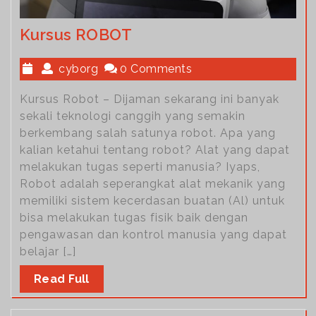
Kursus ROBOT
cyborg
0 Comments
Kursus Robot – Dijaman sekarang ini banyak
sekali teknologi canggih yang semakin
berkembang salah satunya robot. Apa yang
kalian ketahui tentang robot? Alat yang dapat
melakukan tugas seperti manusia? Iyaps,
Robot adalah seperangkat alat mekanik yang
memiliki sistem kecerdasan buatan (Al) untuk
bisa melakukan tugas fisik baik dengan
pengawasan dan kontrol manusia yang dapat
belajar […]
Read Full